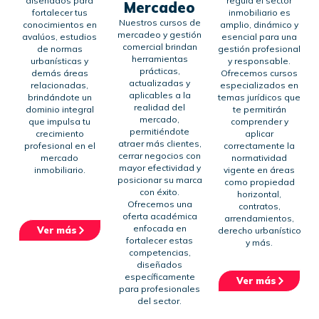
diseñados para
regula el sector
Mercadeo
fortalecer tus
inmobiliario es
Nuestros cursos de
conocimientos en
amplio, dinámico y
mercadeo y gestión
avalúos, estudios
esencial para una
comercial brindan
de normas
gestión profesional
herramientas
urbanísticas y
y responsable.
prácticas,
demás áreas
Ofrecemos cursos
actualizadas y
relacionadas,
especializados en
aplicables a la
brindándote un
temas jurídicos que
realidad del
dominio integral
te permitirán
mercado,
que impulsa tu
comprender y
permitiéndote
crecimiento
aplicar
atraer más clientes,
profesional en el
correctamente la
cerrar negocios con
mercado
normatividad
mayor efectividad y
inmobiliario.
vigente en áreas
posicionar su marca
como propiedad
con éxito.
horizontal,
Ofrecemos una
contratos,
oferta académica
arrendamientos,
enfocada en
Ver más
derecho urbanístico
fortalecer estas
y más.
competencias,
diseñados
específicamente
Ver más
para profesionales
del sector.