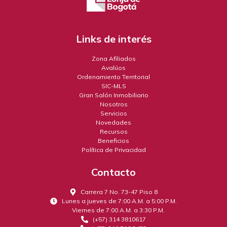
Links de interés
Zona Afiliados
Avalúos
Ordenamiento Territorial
SIC-MLS
Gran Salón Inmobiliario
Nosotros
Servicios
Novedades
Recursos
Beneficios
Política de Privacidad
Contacto
Carrera 7 No. 73-47 Piso 8
Lunes a jueves de 7:00 A.M. a 5:00 P.M.
Viernes de 7:00 A.M. a 3:30 P.M.
(+57) 314 3810617