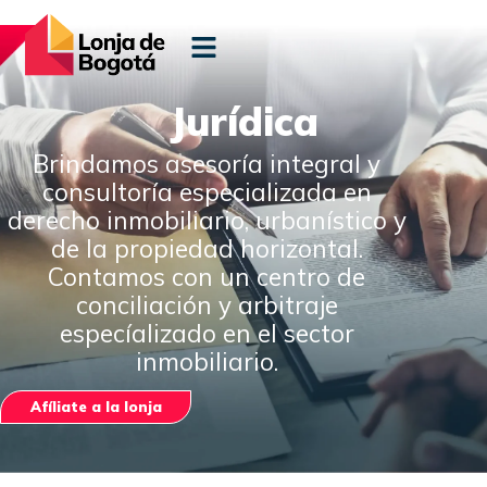
Jurídica
Brindamos asesoría integral y
consultoría especializada en
derecho inmobiliario, urbanístico y
de la propiedad horizontal.
Contamos con un centro de
conciliación y arbitraje
especíalizado en el sector
inmobiliario.
Afíliate a la lonja