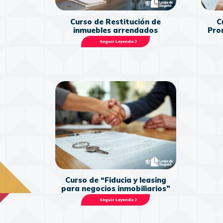
Curso de Restitución de
C
inmuebles arrendados
Pro
Seguir Leyendo
Curso de “Fiducia y leasing
para negocios inmobiliarios”
Seguir Leyendo