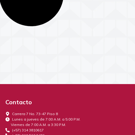
Contacto
Carrera 7 No. 73-47 Piso 8
Lunes a jueves de 7:00 A.M. a 5:00 P.M.
Viernes de 7:00 A.M. a 3:30 P.M.
(+57) 314 3810617