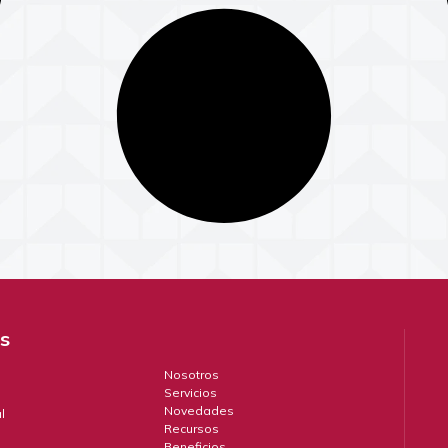
és
Nosotros
Servicios
Novedades
l
Recursos
Beneficios