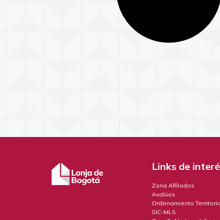
Links de inter
Zona Afiliados
Avalúos
Ordenamiento Territoria
SIC-MLS