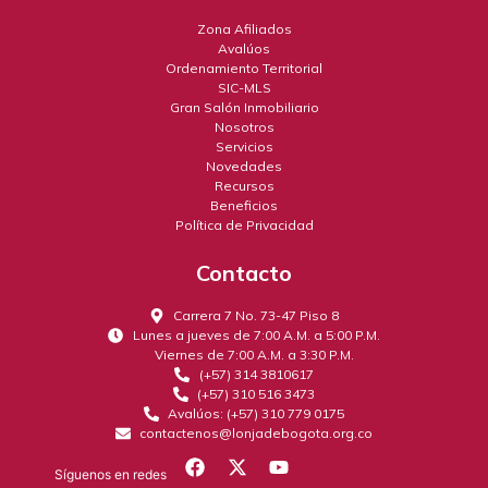
Zona Afiliados
Avalúos
Ordenamiento Territorial
SIC-MLS
Gran Salón Inmobiliario
Nosotros
Servicios
Novedades
Recursos
Beneficios
Política de Privacidad
Contacto
Carrera 7 No. 73-47 Piso 8
Lunes a jueves de 7:00 A.M. a 5:00 P.M.
Viernes de 7:00 A.M. a 3:30 P.M.
(+57) 314 3810617
(+57) 310 516 3473
Avalúos: (+57) 310 779 0175
contactenos@lonjadebogota.org.co
Síguenos en redes