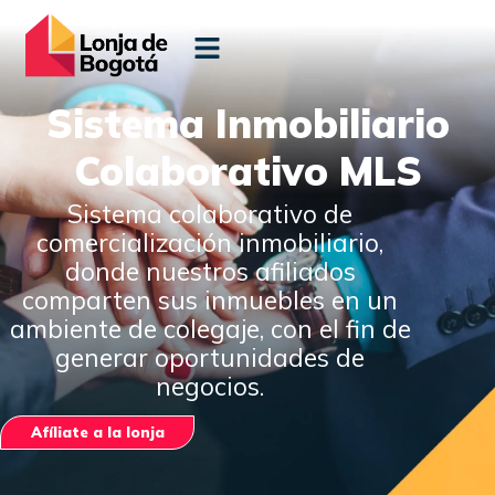
Sistema Inmobiliario
Colaborativo MLS
Sistema colaborativo de
comercialización inmobiliario,
donde nuestros afiliados
comparten sus inmuebles en un
ambiente de colegaje, con el fin de
generar oportunidades de
negocios.
Afíliate a la lonja