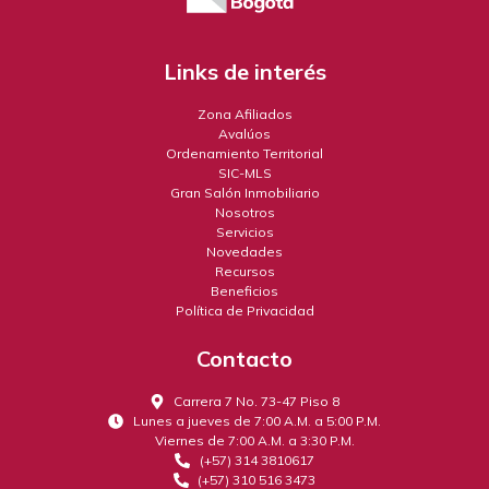
Links de interés
Zona Afiliados
Avalúos
Ordenamiento Territorial
SIC-MLS
Gran Salón Inmobiliario
Nosotros
Servicios
Novedades
Recursos
Beneficios
Política de Privacidad
Contacto
Carrera 7 No. 73-47 Piso 8
Lunes a jueves de 7:00 A.M. a 5:00 P.M.
Viernes de 7:00 A.M. a 3:30 P.M.
(+57) 314 3810617
(+57) 310 516 3473