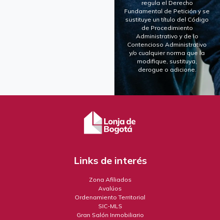
regula el Derecho
Fundamental de Petición y se
sustituye un título del Código
de Procedimiento
Administrativo y de lo
Contencioso Administrativo
y/o cualquier norma que la
modifique, sustituya,
derogue o adicione.
Links de interés
Zona Afiliados
Avalúos
Ordenamiento Territorial
SIC-MLS
Gran Salón Inmobiliario