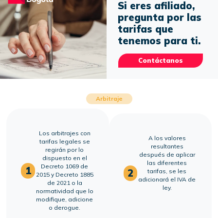
Si eres afiliado,
pregunta por las
tarifas que
tenemos para ti.
Contáctanos
Arbitraje
Los arbitrajes con
A los valores
tarifas legales se
resultantes
regirán por lo
después de aplicar
dispuesto en el
las diferentes
Decreto 1069 de
1
2
tarifas, se les
2015 y Decreto 1885
adicionará el IVA de
de 2021 o la
ley.
normatividad que lo
modifique, adicione
o derogue.