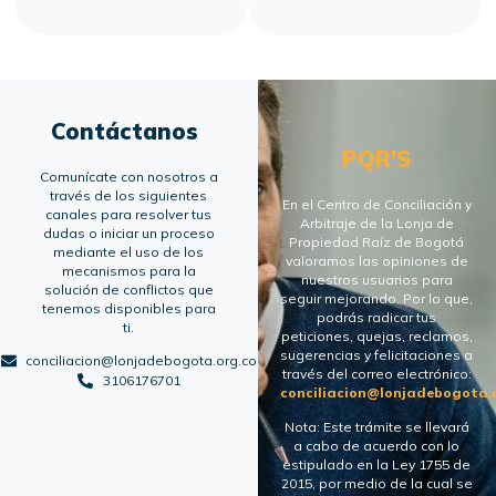
Contáctanos
PQR'S
Comunícate con nosotros a
través de los siguientes
En el Centro de Conciliación y
canales para resolver tus
Arbitraje de la Lonja de
dudas o iniciar un proceso
Propiedad Raíz de Bogotá
mediante el uso de los
valoramos las opiniones de
mecanismos para la
nuestros usuarios para
solución de conflictos que
seguir mejorando. Por lo que,
tenemos disponibles para
podrás radicar tus
ti.
peticiones, quejas, reclamos,
sugerencias y felicitaciones a
conciliacion@lonjadebogota.org.co
través del correo electrónico:
3106176701
conciliacion@lonjadebogota.
Nota: Este trámite se llevará
a cabo de acuerdo con lo
estipulado en la Ley 1755 de
2015, por medio de la cual se