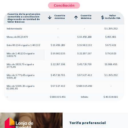
Conciliación
Cuantía de la pretensión
Cuantía
Cuantía
Valor
sometida a conciliación
mínima
Máxima
incluido IVA
(Expresado en Unidad de
Valor Básico)
Indeterminada
-
-
$ 1.295.252
Menos de 862,9470
-
$ 10.450.288
$ 466.481
Entre 862,94 e igual a 1.402,32
$ 10.450.289
$ 16.982.132
$ 673.421
Más de 1.402,32 e igual a
$ 16.982.133
$ 22.207.197
$ 792.023
1.833,79
Más de 1833,79 e igual a
$ 22.207.198
$ 45.720.700
$1.088.455
3775,45
Más de 3.775,45 e igual a
$ 45.720.701
$ 67.927.412
$ 1.295.252
5.609,20
Más de 5.609,20 e igual a
$ 67.927.413
$ 980.915.450
-
81.000,45
-
$ 980.915.451
Infinito
$ 46.634.681
Tarifa preferencial