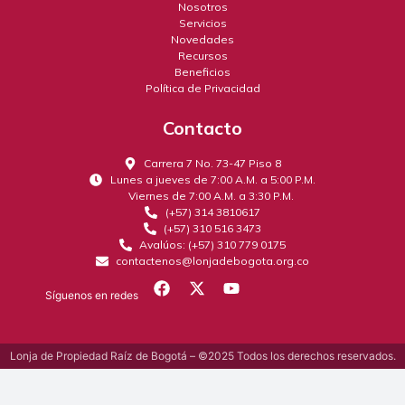
Nosotros
Servicios
Novedades
Recursos
Beneficios
Política de Privacidad
Contacto
Carrera 7 No. 73-47 Piso 8
Lunes a jueves de 7:00 A.M. a 5:00 P.M.
Viernes de 7:00 A.M. a 3:30 P.M.
(+57) 314 3810617
(+57) 310 516 3473
Avalúos: (+57) 310 779 0175
contactenos@lonjadebogota.org.co
Síguenos en redes
Lonja de Propiedad Raíz de Bogotá – ©2025 Todos los derechos reservados.