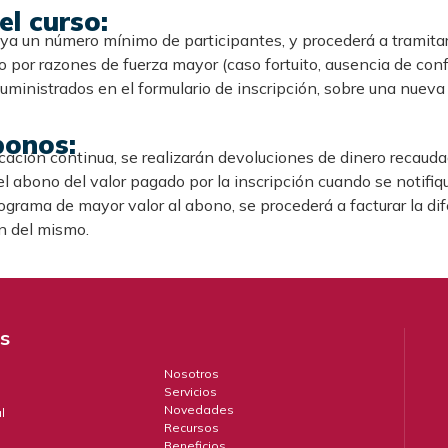
l curso:
 un número mínimo de participantes, y procederá a tramitar l
 por razones de fuerza mayor (caso fortuito, ausencia de confe
suministrados en el formulario de inscripción, sobre una nueva
bonos:
cación continua, se realizarán devoluciones de dinero recaud
 el abono del valor pagado por la inscripción cuando se notifiq
programa de mayor valor al abono, se procederá a facturar la d
ón del mismo.
és
Nosotros
Servicios
Novedades
l
Recursos
Beneficios