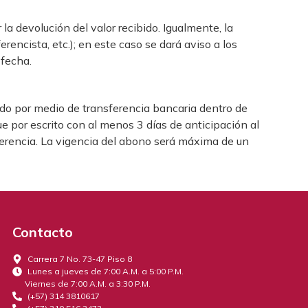
a devolución del valor recibido. Igualmente, la
rencista, etc.); en este caso se dará aviso a los
 fecha.
ado por medio de transferencia bancaria dentro de
ue por escrito con al menos 3 días de anticipación al
iferencia. La vigencia del abono será máxima de un
Contacto
Carrera 7 No. 73-47 Piso 8
Lunes a jueves de 7:00 A.M. a 5:00 P.M.
Viernes de 7:00 A.M. a 3:30 P.M.
(+57) 314 3810617