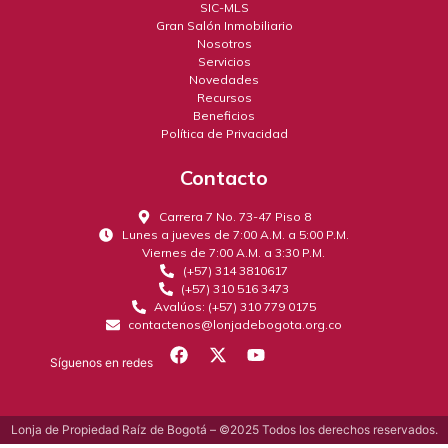
SIC-MLS
Gran Salón Inmobiliario
Nosotros
Servicios
Novedades
Recursos
Beneficios
Política de Privacidad
Contacto
Carrera 7 No. 73-47 Piso 8
Lunes a jueves de 7:00 A.M. a 5:00 P.M.
Viernes de 7:00 A.M. a 3:30 P.M.
(+57) 314 3810617
(+57) 310 516 3473
Avalúos: (+57) 310 779 0175
contactenos@lonjadebogota.org.co
Síguenos en redes
Lonja de Propiedad Raíz de Bogotá – ©2025 Todos los derechos reservados.