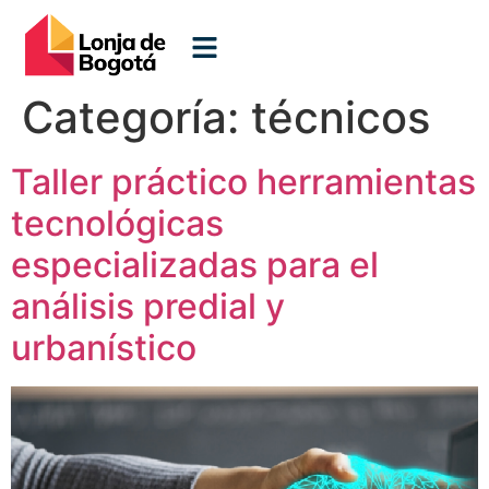
Categoría:
técnicos
Taller práctico herramientas
tecnológicas
especializadas para el
análisis predial y
urbanístico