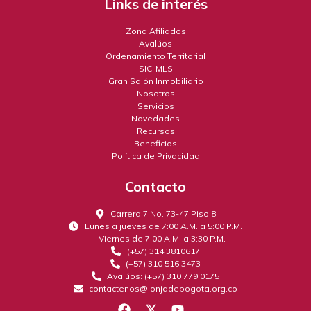
Links de interés
Zona Afiliados
Avalúos
Ordenamiento Territorial
SIC-MLS
Gran Salón Inmobiliario
Nosotros
Servicios
Novedades
Recursos
Beneficios
Política de Privacidad
Contacto
Carrera 7 No. 73-47 Piso 8
Lunes a jueves de 7:00 A.M. a 5:00 P.M.
Viernes de 7:00 A.M. a 3:30 P.M.
(+57) 314 3810617
(+57) 310 516 3473
Avalúos: (+57) 310 779 0175
contactenos@lonjadebogota.org.co